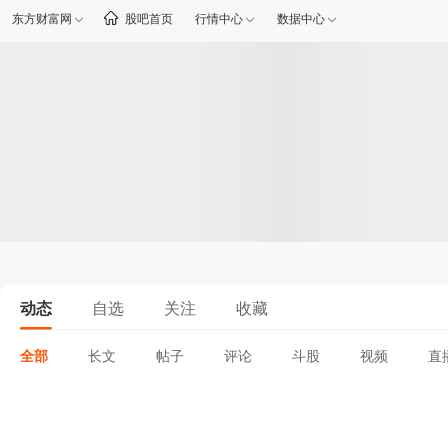
东方财富网
股吧首页
行情中心
数据中心
动态
自选
关注
收藏
全部
长文
帖子
评论
斗股
视频
直