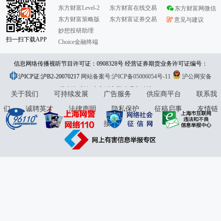
东方财富Level-2
东方财富在线交易
东方财富网微信
东方财富策略版
东方财富证券交易
意见与建议
妙想投研助理
扫一扫下载APP
Choice金融终端
信息网络传播视听节目许可证：0908328号 经营证券期货业务许可证编号：
沪ICP证:沪B2-20070217
913101046312860336 违法和不良信息举报:021-61278686 举报邮箱：
网站备案号:沪ICP备05006054号-11
沪公网安备
31010402000120号
版权所有:东方财富网
jubao@eastmoney.com
意见与建议:4000300059/952500
关于我们
可持续发展
广告服务
供应商平台
联系我
们
诚聘英才
法律声明
隐私保护
征稿启事
友情链
接