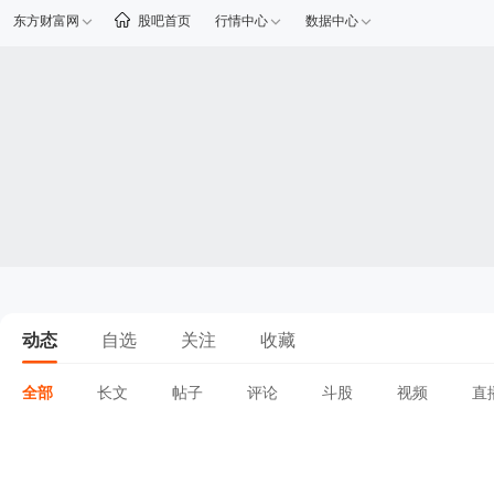
东方财富网
股吧首页
行情中心
数据中心
动态
自选
关注
收藏
全部
长文
帖子
评论
斗股
视频
直