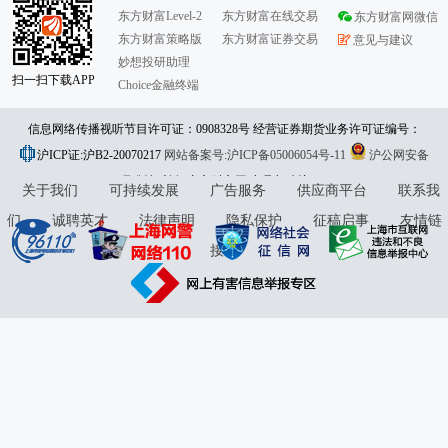
东方财富Level-2
东方财富在线交易
东方财富网微信
东方财富策略版
东方财富证券交易
意见与建议
妙想投研助理
扫一扫下载APP
Choice金融终端
信息网络传播视听节目许可证：0908328号 经营证券期货业务许可证编号：
沪ICP证:沪B2-20070217
913101046312860336 违法和不良信息举报:021-61278686 举报邮箱：
网站备案号:沪ICP备05006054号-11
沪公网安备
31010402000120号
版权所有:东方财富网
jubao@eastmoney.com
意见与建议:4000300059/952500
关于我们
可持续发展
广告服务
供应商平台
联系我
们
诚聘英才
法律声明
隐私保护
征稿启事
友情链
接