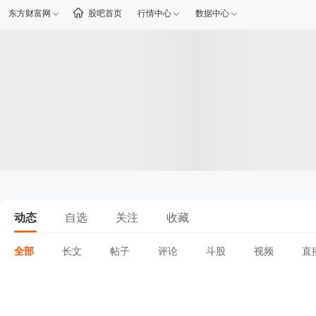
东方财富网
股吧首页
行情中心
数据中心
动态
自选
关注
收藏
全部
长文
帖子
评论
斗股
视频
直