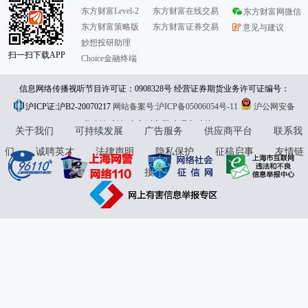
东方财富Level-2
东方财富在线交易
东方财富网微信
东方财富策略版
东方财富证券交易
意见与建议
妙想投研助理
扫一扫下载APP
Choice金融终端
信息网络传播视听节目许可证：0908328号 经营证券期货业务许可证编号：
沪ICP证:沪B2-20070217
913101046312860336 违法和不良信息举报:021-61278686 举报邮箱：
网站备案号:沪ICP备05006054号-11
沪公网安备
31010402000120号
版权所有:东方财富网
jubao@eastmoney.com
意见与建议:4000300059/952500
关于我们
可持续发展
广告服务
供应商平台
联系我
们
诚聘英才
法律声明
隐私保护
征稿启事
友情链
接