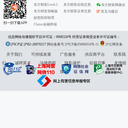
东方财富Level-2
东方财富在线交易
东方财富网微信
东方财富策略版
东方财富证券交易
意见与建议
妙想投研助理
扫一扫下载APP
Choice金融终端
信息网络传播视听节目许可证：0908328号 经营证券期货业务许可证编号：
沪ICP证:沪B2-20070217
913101046312860336 违法和不良信息举报:021-61278686 举报邮箱：
网站备案号:沪ICP备05006054号-11
沪公网安备
31010402000120号
版权所有:东方财富网
jubao@eastmoney.com
意见与建议:4000300059/952500
关于我们
可持续发展
广告服务
供应商平台
联系我
们
诚聘英才
法律声明
隐私保护
征稿启事
友情链
接