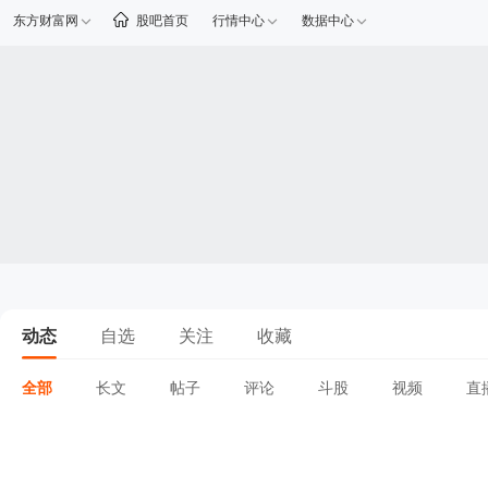
东方财富网
股吧首页
行情中心
数据中心
动态
自选
关注
收藏
全部
长文
帖子
评论
斗股
视频
直