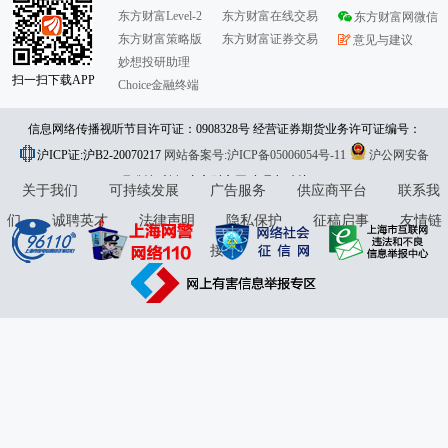
东方财富Level-2
东方财富在线交易
东方财富网微信
东方财富策略版
东方财富证券交易
意见与建议
妙想投研助理
扫一扫下载APP
Choice金融终端
信息网络传播视听节目许可证：0908328号 经营证券期货业务许可证编号：
沪ICP证:沪B2-20070217
913101046312860336 违法和不良信息举报:021-61278686 举报邮箱：
网站备案号:沪ICP备05006054号-11
沪公网安备
31010402000120号
版权所有:东方财富网
jubao@eastmoney.com
意见与建议:4000300059/952500
关于我们
可持续发展
广告服务
供应商平台
联系我
们
诚聘英才
法律声明
隐私保护
征稿启事
友情链
接