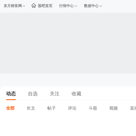
东方财富网
股吧首页
行情中心
数据中心
动态
自选
关注
收藏
全部
长文
帖子
评论
斗股
视频
直