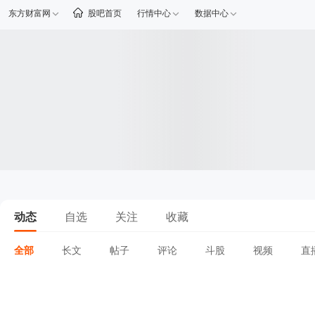
东方财富网
股吧首页
行情中心
数据中心
动态
自选
关注
收藏
全部
长文
帖子
评论
斗股
视频
直