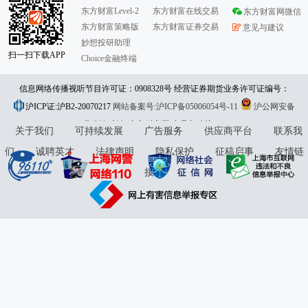
东方财富Level-2
东方财富在线交易
东方财富网微信
东方财富策略版
东方财富证券交易
意见与建议
妙想投研助理
扫一扫下载APP
Choice金融终端
信息网络传播视听节目许可证：0908328号 经营证券期货业务许可证编号：
沪ICP证:沪B2-20070217
913101046312860336 违法和不良信息举报:021-61278686 举报邮箱：
网站备案号:沪ICP备05006054号-11
沪公网安备
31010402000120号
版权所有:东方财富网
jubao@eastmoney.com
意见与建议:4000300059/952500
关于我们
可持续发展
广告服务
供应商平台
联系我
们
诚聘英才
法律声明
隐私保护
征稿启事
友情链
接