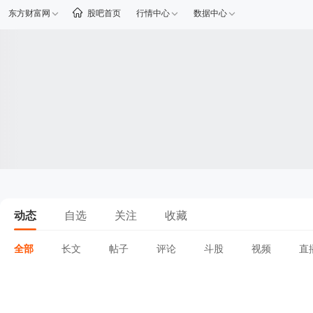
东方财富网
股吧首页
行情中心
数据中心
动态
自选
关注
收藏
全部
长文
帖子
评论
斗股
视频
直