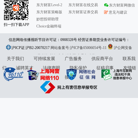
东方财富Level-2
东方财富在线交易
东方财富网微信
东方财富策略版
东方财富证券交易
意见与建议
妙想投研助理
扫一扫下载APP
Choice金融终端
信息网络传播视听节目许可证：0908328号 经营证券期货业务许可证编号：
沪ICP证:沪B2-20070217
913101046312860336 违法和不良信息举报:021-61278686 举报邮箱：
网站备案号:沪ICP备05006054号-11
沪公网安备
31010402000120号
版权所有:东方财富网
jubao@eastmoney.com
意见与建议:4000300059/952500
关于我们
可持续发展
广告服务
供应商平台
联系我
们
诚聘英才
法律声明
隐私保护
征稿启事
友情链
接