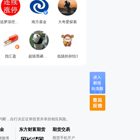
追梦深挖最靓的牛
南方基金
大奇爱探索
指汇盈
超级黑磷必炒
低级的孙怡3
判断，自行决定证券投资并承担相应风险。
金
东方财富期货
期货交易
期货手机开户
网微博