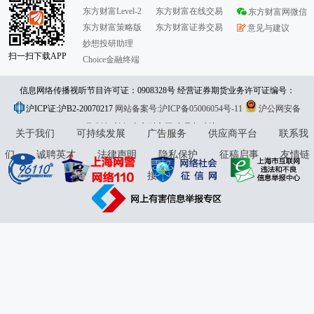
东方财富Level-2
东方财富在线交易
东方财富网微信
东方财富策略版
东方财富证券交易
意见与建议
妙想投研助理
扫一扫下载APP
Choice金融终端
信息网络传播视听节目许可证：0908328号 经营证券期货业务许可证编号：
沪ICP证:沪B2-20070217
913101046312860336 违法和不良信息举报:021-61278686 举报邮箱：
网站备案号:沪ICP备05006054号-11
沪公网安备
31010402000120号
版权所有:东方财富网
jubao@eastmoney.com
意见与建议:4000300059/952500
关于我们
可持续发展
广告服务
供应商平台
联系我
们
诚聘英才
法律声明
隐私保护
征稿启事
友情链
接