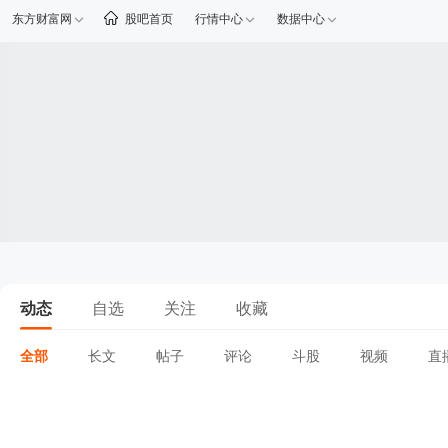
东方财富网
股吧首页
行情中心
数据中心
动态
自选
关注
收藏
全部
长文
帖子
评论
斗股
视频
直