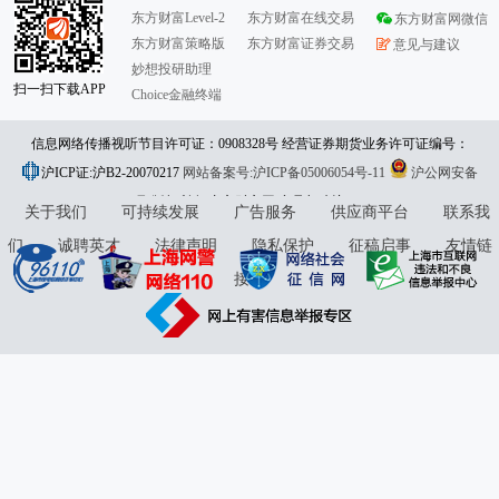
东方财富Level-2
东方财富在线交易
东方财富网微信
东方财富策略版
东方财富证券交易
意见与建议
妙想投研助理
扫一扫下载APP
Choice金融终端
信息网络传播视听节目许可证：0908328号 经营证券期货业务许可证编号：
沪ICP证:沪B2-20070217
913101046312860336 违法和不良信息举报:021-61278686 举报邮箱：
网站备案号:沪ICP备05006054号-11
沪公网安备
31010402000120号
版权所有:东方财富网
jubao@eastmoney.com
意见与建议:4000300059/952500
关于我们
可持续发展
广告服务
供应商平台
联系我
们
诚聘英才
法律声明
隐私保护
征稿启事
友情链
接