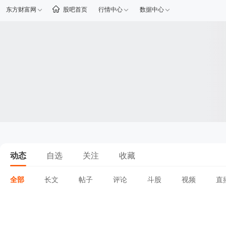
东方财富网
股吧首页
行情中心
数据中心
动态
自选
关注
收藏
全部
长文
帖子
评论
斗股
视频
直