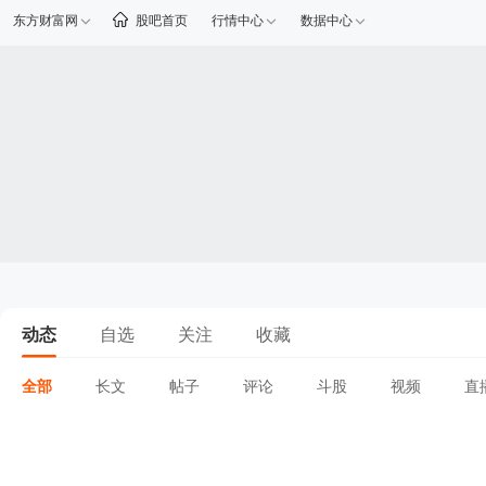
东方财富网
股吧首页
行情中心
数据中心
动态
自选
关注
收藏
全部
长文
帖子
评论
斗股
视频
直