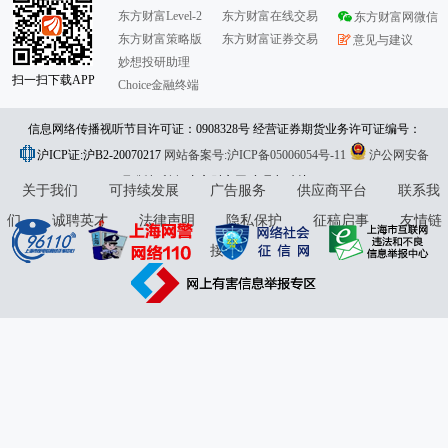
东方财富Level-2
东方财富在线交易
东方财富网微信
东方财富策略版
东方财富证券交易
意见与建议
妙想投研助理
扫一扫下载APP
Choice金融终端
信息网络传播视听节目许可证：0908328号 经营证券期货业务许可证编号：
沪ICP证:沪B2-20070217
913101046312860336 违法和不良信息举报:021-61278686 举报邮箱：
网站备案号:沪ICP备05006054号-11
沪公网安备
31010402000120号
版权所有:东方财富网
jubao@eastmoney.com
意见与建议:4000300059/952500
关于我们
可持续发展
广告服务
供应商平台
联系我
们
诚聘英才
法律声明
隐私保护
征稿启事
友情链
接