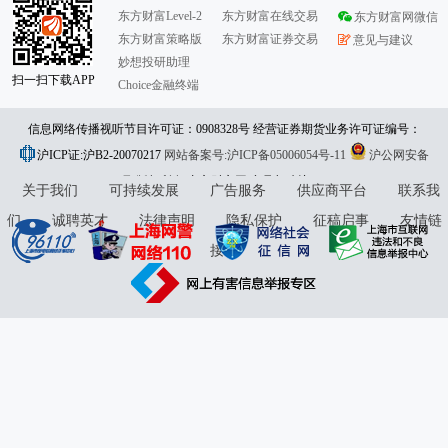
东方财富Level-2
东方财富在线交易
东方财富网微信
东方财富策略版
东方财富证券交易
意见与建议
妙想投研助理
扫一扫下载APP
Choice金融终端
信息网络传播视听节目许可证：0908328号 经营证券期货业务许可证编号：
沪ICP证:沪B2-20070217
913101046312860336 违法和不良信息举报:021-61278686 举报邮箱：
网站备案号:沪ICP备05006054号-11
沪公网安备
31010402000120号
版权所有:东方财富网
jubao@eastmoney.com
意见与建议:4000300059/952500
关于我们
可持续发展
广告服务
供应商平台
联系我
们
诚聘英才
法律声明
隐私保护
征稿启事
友情链
接