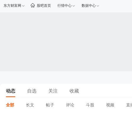
东方财富网
股吧首页
行情中心
数据中心
动态
自选
关注
收藏
全部
长文
帖子
评论
斗股
视频
直