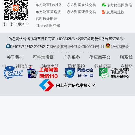
东方财富Level-2
东方财富在线交易
东方财富网微信
东方财富策略版
东方财富证券交易
意见与建议
妙想投研助理
扫一扫下载APP
Choice金融终端
信息网络传播视听节目许可证：0908328号 经营证券期货业务许可证编号：
沪ICP证:沪B2-20070217
913101046312860336 违法和不良信息举报:021-61278686 举报邮箱：
网站备案号:沪ICP备05006054号-11
沪公网安备
31010402000120号
版权所有:东方财富网
jubao@eastmoney.com
意见与建议:4000300059/952500
关于我们
可持续发展
广告服务
供应商平台
联系我
们
诚聘英才
法律声明
隐私保护
征稿启事
友情链
接