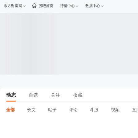
东方财富网
股吧首页
行情中心
数据中心
动态
自选
关注
收藏
全部
长文
帖子
评论
斗股
视频
直