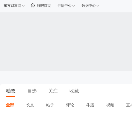
东方财富网
股吧首页
行情中心
数据中心
动态
自选
关注
收藏
全部
长文
帖子
评论
斗股
视频
直