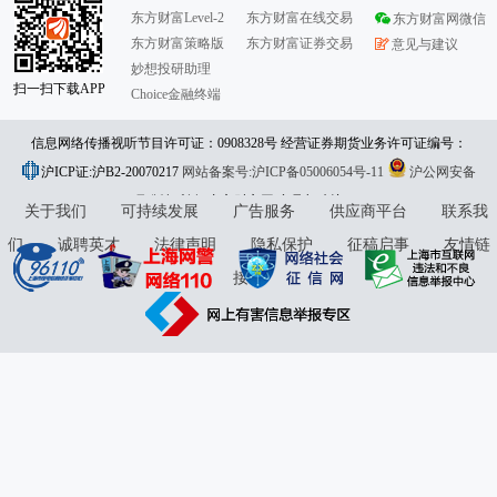
东方财富Level-2
东方财富在线交易
东方财富网微信
东方财富策略版
东方财富证券交易
意见与建议
妙想投研助理
扫一扫下载APP
Choice金融终端
信息网络传播视听节目许可证：0908328号 经营证券期货业务许可证编号：
沪ICP证:沪B2-20070217
913101046312860336 违法和不良信息举报:021-61278686 举报邮箱：
网站备案号:沪ICP备05006054号-11
沪公网安备
31010402000120号
版权所有:东方财富网
jubao@eastmoney.com
意见与建议:4000300059/952500
关于我们
可持续发展
广告服务
供应商平台
联系我
们
诚聘英才
法律声明
隐私保护
征稿启事
友情链
接