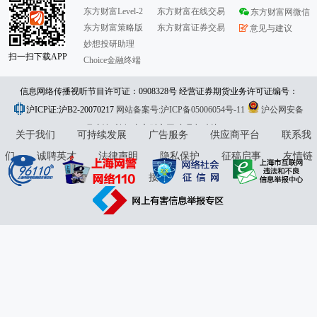
东方财富Level-2
东方财富在线交易
东方财富网微信
东方财富策略版
东方财富证券交易
意见与建议
妙想投研助理
扫一扫下载APP
Choice金融终端
信息网络传播视听节目许可证：0908328号 经营证券期货业务许可证编号：
沪ICP证:沪B2-20070217
913101046312860336 违法和不良信息举报:021-61278686 举报邮箱：
网站备案号:沪ICP备05006054号-11
沪公网安备
31010402000120号
版权所有:东方财富网
jubao@eastmoney.com
意见与建议:4000300059/952500
关于我们
可持续发展
广告服务
供应商平台
联系我
们
诚聘英才
法律声明
隐私保护
征稿启事
友情链
接