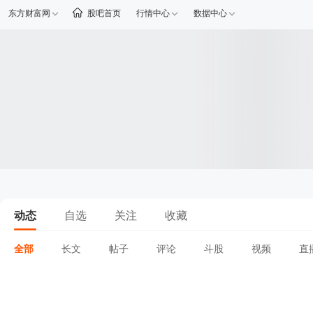
东方财富网
股吧首页
行情中心
数据中心
动态
自选
关注
收藏
全部
长文
帖子
评论
斗股
视频
直