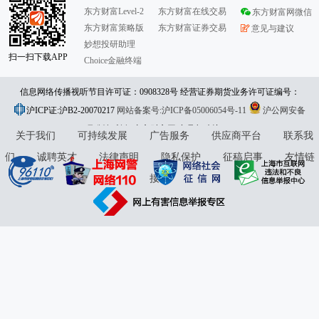
东方财富Level-2
东方财富在线交易
东方财富网微信
东方财富策略版
东方财富证券交易
意见与建议
妙想投研助理
扫一扫下载APP
Choice金融终端
信息网络传播视听节目许可证：0908328号 经营证券期货业务许可证编号：
沪ICP证:沪B2-20070217
913101046312860336 违法和不良信息举报:021-61278686 举报邮箱：
网站备案号:沪ICP备05006054号-11
沪公网安备
31010402000120号
版权所有:东方财富网
jubao@eastmoney.com
意见与建议:4000300059/952500
关于我们
可持续发展
广告服务
供应商平台
联系我
们
诚聘英才
法律声明
隐私保护
征稿启事
友情链
接