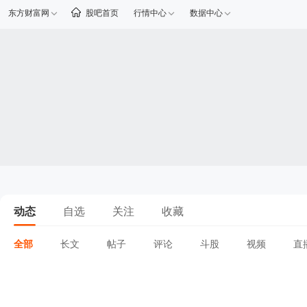
东方财富网
股吧首页
行情中心
数据中心
动态
自选
关注
收藏
全部
长文
帖子
评论
斗股
视频
直