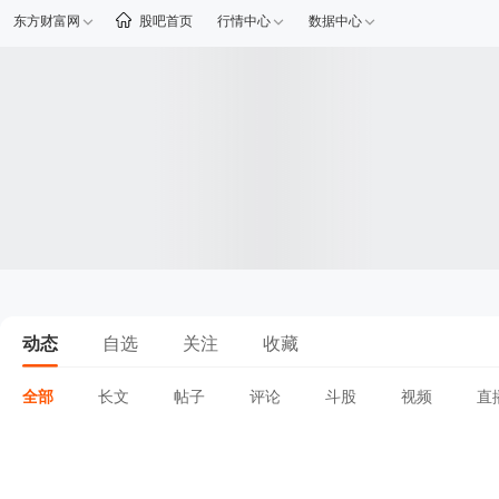
东方财富网
股吧首页
行情中心
数据中心
动态
自选
关注
收藏
全部
长文
帖子
评论
斗股
视频
直