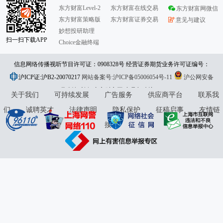
东方财富Level-2
东方财富在线交易
东方财富网微信
东方财富策略版
东方财富证券交易
意见与建议
妙想投研助理
扫一扫下载APP
Choice金融终端
信息网络传播视听节目许可证：0908328号 经营证券期货业务许可证编号：
沪ICP证:沪B2-20070217
913101046312860336 违法和不良信息举报:021-61278686 举报邮箱：
网站备案号:沪ICP备05006054号-11
沪公网安备
31010402000120号
版权所有:东方财富网
jubao@eastmoney.com
意见与建议:4000300059/952500
关于我们
可持续发展
广告服务
供应商平台
联系我
们
诚聘英才
法律声明
隐私保护
征稿启事
友情链
接