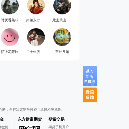
讨厌香菜味
南越东方不败
此去关山千万里
陌上花开kz
二十年股市老兵
至长反短
判断，自行决定证券投资并承担相应风险。
金
东方财富期货
期货交易
期货手机开户
网微博