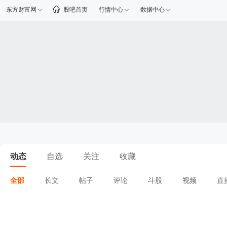
东方财富网
股吧首页
行情中心
数据中心
动态
自选
关注
收藏
全部
长文
帖子
评论
斗股
视频
直