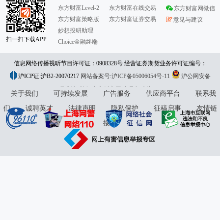
东方财富Level-2
东方财富在线交易
东方财富网微信
东方财富策略版
东方财富证券交易
意见与建议
妙想投研助理
扫一扫下载APP
Choice金融终端
信息网络传播视听节目许可证：0908328号 经营证券期货业务许可证编号：
沪ICP证:沪B2-20070217
913101046312860336 违法和不良信息举报:021-61278686 举报邮箱：
网站备案号:沪ICP备05006054号-11
沪公网安备
31010402000120号
版权所有:东方财富网
jubao@eastmoney.com
意见与建议:4000300059/952500
关于我们
可持续发展
广告服务
供应商平台
联系我
们
诚聘英才
法律声明
隐私保护
征稿启事
友情链
接