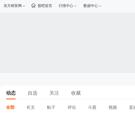
东方财富网
股吧首页
行情中心
数据中心
动态
自选
关注
收藏
全部
长文
帖子
评论
斗股
视频
直