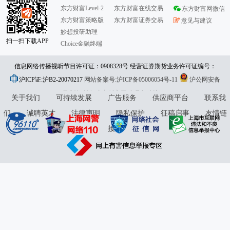
东方财富Level-2
东方财富在线交易
东方财富网微信
东方财富策略版
东方财富证券交易
意见与建议
妙想投研助理
扫一扫下载APP
Choice金融终端
信息网络传播视听节目许可证：0908328号 经营证券期货业务许可证编号：
沪ICP证:沪B2-20070217
913101046312860336 违法和不良信息举报:021-61278686 举报邮箱：
网站备案号:沪ICP备05006054号-11
沪公网安备
31010402000120号
版权所有:东方财富网
jubao@eastmoney.com
意见与建议:4000300059/952500
关于我们
可持续发展
广告服务
供应商平台
联系我
们
诚聘英才
法律声明
隐私保护
征稿启事
友情链
接