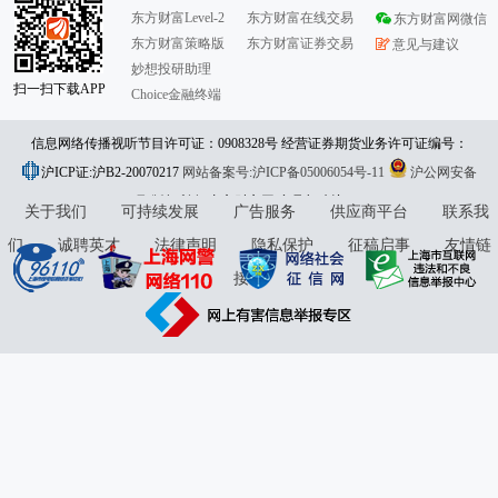
东方财富Level-2
东方财富在线交易
东方财富网微信
东方财富策略版
东方财富证券交易
意见与建议
妙想投研助理
扫一扫下载APP
Choice金融终端
信息网络传播视听节目许可证：0908328号 经营证券期货业务许可证编号：
沪ICP证:沪B2-20070217
913101046312860336 违法和不良信息举报:021-61278686 举报邮箱：
网站备案号:沪ICP备05006054号-11
沪公网安备
31010402000120号
版权所有:东方财富网
jubao@eastmoney.com
意见与建议:4000300059/952500
关于我们
可持续发展
广告服务
供应商平台
联系我
们
诚聘英才
法律声明
隐私保护
征稿启事
友情链
接