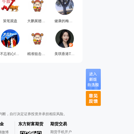
策笔观盘
大鹏展翅万里无云
健康的梅宇航
不忘初心fdsz
精准狙击大号
美琪香港TIME
判断，自行决定证券投资并承担相应风险。
金
东方财富期货
期货交易
期货手机开户
网微博