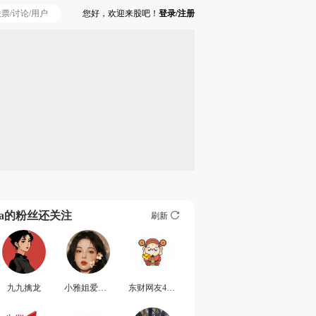
您好，欢迎来股吧！
登录/注册
Ta的粉丝还关注
刷新
九九擒龙
小雅姐爱低吸
东财网友4527513841866804