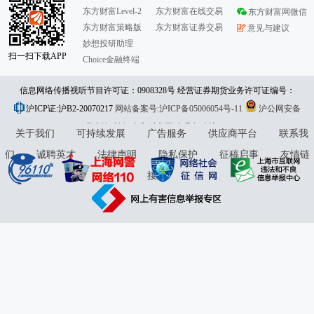
东方财富Level-2
东方财富在线交易
东方财富网微信
东方财富策略版
东方财富证券交易
意见与建议
妙想投研助理
扫一扫下载APP
Choice金融终端
信息网络传播视听节目许可证：0908328号 经营证券期货业务许可证编号：
沪ICP证:沪B2-20070217
913101046312860336 违法和不良信息举报:021-61278686 举报邮箱：
网站备案号:沪ICP备05006054号-11
沪公网安备
31010402000120号
版权所有:东方财富网
jubao@eastmoney.com
意见与建议:4000300059/952500
关于我们
可持续发展
广告服务
供应商平台
联系我
们
诚聘英才
法律声明
隐私保护
征稿启事
友情链
接