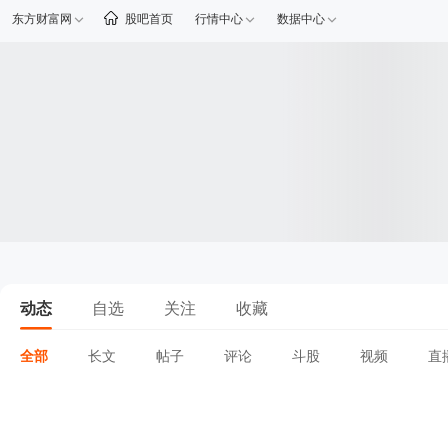
东方财富网
股吧首页
行情中心
数据中心
动态
自选
关注
收藏
全部
长文
帖子
评论
斗股
视频
直