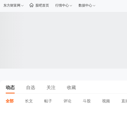
东方财富网
股吧首页
行情中心
数据中心
动态
自选
关注
收藏
全部
长文
帖子
评论
斗股
视频
直