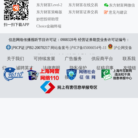
东方财富Level-2
东方财富在线交易
东方财富网微信
东方财富策略版
东方财富证券交易
意见与建议
妙想投研助理
扫一扫下载APP
Choice金融终端
信息网络传播视听节目许可证：0908328号 经营证券期货业务许可证编号：
沪ICP证:沪B2-20070217
913101046312860336 违法和不良信息举报:021-61278686 举报邮箱：
网站备案号:沪ICP备05006054号-11
沪公网安备
31010402000120号
版权所有:东方财富网
jubao@eastmoney.com
意见与建议:4000300059/952500
关于我们
可持续发展
广告服务
供应商平台
联系我
们
诚聘英才
法律声明
隐私保护
征稿启事
友情链
接