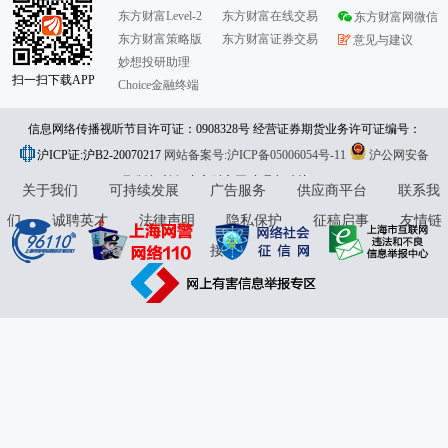
东方财富Level-2
东方财富在线交易
东方财富网微信
东方财富策略版
东方财富证券交易
意见与建议
妙想投研助理
扫一扫下载APP
Choice金融终端
信息网络传播视听节目许可证：0908328号 经营证券期货业务许可证编号：
沪ICP证:沪B2-20070217
913101046312860336 违法和不良信息举报:021-61278686 举报邮箱：
网站备案号:沪ICP备05006054号-11
沪公网安备
31010402000120号
版权所有:东方财富网
jubao@eastmoney.com
意见与建议:4000300059/952500
关于我们
可持续发展
广告服务
供应商平台
联系我
们
诚聘英才
法律声明
隐私保护
征稿启事
友情链
接