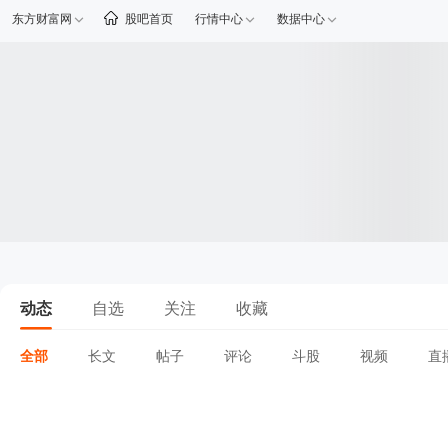
东方财富网
股吧首页
行情中心
数据中心
动态
自选
关注
收藏
全部
长文
帖子
评论
斗股
视频
直