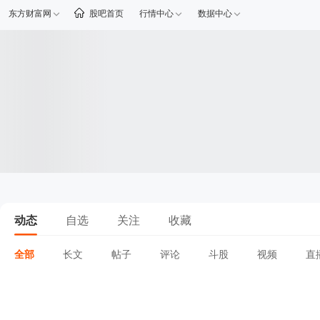
东方财富网
股吧首页
行情中心
数据中心
动态
自选
关注
收藏
全部
长文
帖子
评论
斗股
视频
直