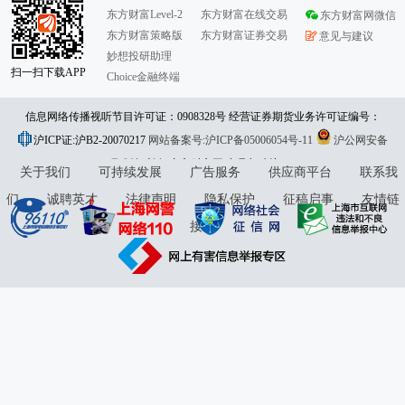
东方财富Level-2
东方财富在线交易
东方财富网微信
东方财富策略版
东方财富证券交易
意见与建议
妙想投研助理
扫一扫下载APP
Choice金融终端
信息网络传播视听节目许可证：0908328号 经营证券期货业务许可证编号：
沪ICP证:沪B2-20070217
913101046312860336 违法和不良信息举报:021-61278686 举报邮箱：
网站备案号:沪ICP备05006054号-11
沪公网安备
31010402000120号
版权所有:东方财富网
jubao@eastmoney.com
意见与建议:4000300059/952500
关于我们
可持续发展
广告服务
供应商平台
联系我
们
诚聘英才
法律声明
隐私保护
征稿启事
友情链
接