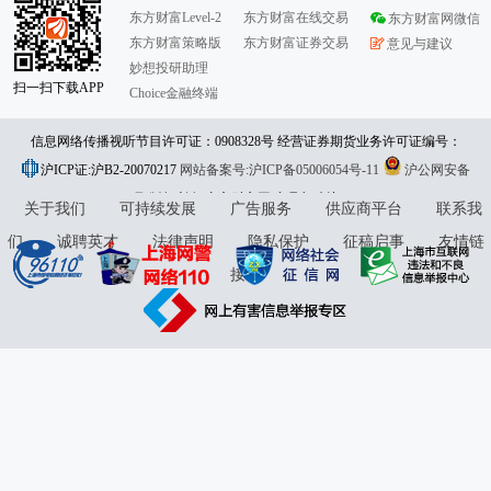
东方财富Level-2
东方财富在线交易
东方财富网微信
东方财富策略版
东方财富证券交易
意见与建议
妙想投研助理
扫一扫下载APP
Choice金融终端
信息网络传播视听节目许可证：0908328号 经营证券期货业务许可证编号：
沪ICP证:沪B2-20070217
913101046312860336 违法和不良信息举报:021-61278686 举报邮箱：
网站备案号:沪ICP备05006054号-11
沪公网安备
31010402000120号
版权所有:东方财富网
jubao@eastmoney.com
意见与建议:4000300059/952500
关于我们
可持续发展
广告服务
供应商平台
联系我
们
诚聘英才
法律声明
隐私保护
征稿启事
友情链
接