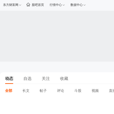
东方财富网
股吧首页
行情中心
数据中心
动态
自选
关注
收藏
全部
长文
帖子
评论
斗股
视频
直