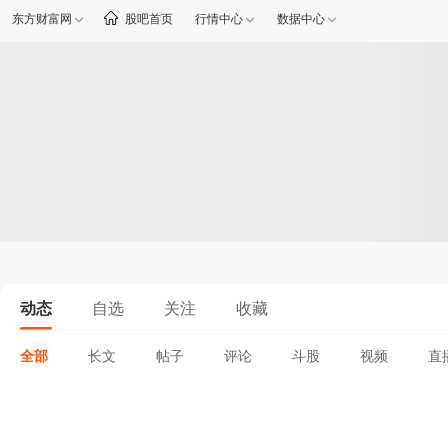
东方财富网
股吧首页
行情中心
数据中心
动态
自选
关注
收藏
全部
长文
帖子
评论
斗股
视频
直