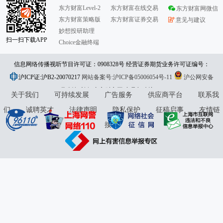
东方财富Level-2
东方财富在线交易
东方财富网微信
东方财富策略版
东方财富证券交易
意见与建议
妙想投研助理
扫一扫下载APP
Choice金融终端
信息网络传播视听节目许可证：0908328号 经营证券期货业务许可证编号：
沪ICP证:沪B2-20070217
913101046312860336 违法和不良信息举报:021-61278686 举报邮箱：
网站备案号:沪ICP备05006054号-11
沪公网安备
31010402000120号
版权所有:东方财富网
jubao@eastmoney.com
意见与建议:4000300059/952500
关于我们
可持续发展
广告服务
供应商平台
联系我
们
诚聘英才
法律声明
隐私保护
征稿启事
友情链
接