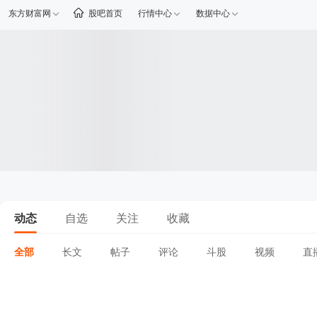
东方财富网
股吧首页
行情中心
数据中心
动态
自选
关注
收藏
全部
长文
帖子
评论
斗股
视频
直