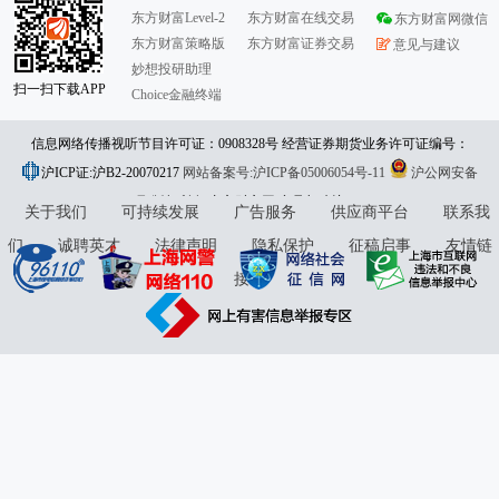
东方财富Level-2
东方财富在线交易
东方财富网微信
东方财富策略版
东方财富证券交易
意见与建议
妙想投研助理
扫一扫下载APP
Choice金融终端
信息网络传播视听节目许可证：0908328号 经营证券期货业务许可证编号：
沪ICP证:沪B2-20070217
913101046312860336 违法和不良信息举报:021-61278686 举报邮箱：
网站备案号:沪ICP备05006054号-11
沪公网安备
31010402000120号
版权所有:东方财富网
jubao@eastmoney.com
意见与建议:4000300059/952500
关于我们
可持续发展
广告服务
供应商平台
联系我
们
诚聘英才
法律声明
隐私保护
征稿启事
友情链
接