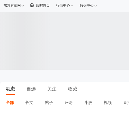
东方财富网
股吧首页
行情中心
数据中心
动态
自选
关注
收藏
全部
长文
帖子
评论
斗股
视频
直