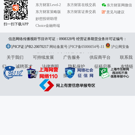
东方财富Level-2
东方财富在线交易
东方财富网微信
东方财富策略版
东方财富证券交易
意见与建议
妙想投研助理
扫一扫下载APP
Choice金融终端
信息网络传播视听节目许可证：0908328号 经营证券期货业务许可证编号：
沪ICP证:沪B2-20070217
913101046312860336 违法和不良信息举报:021-61278686 举报邮箱：
网站备案号:沪ICP备05006054号-11
沪公网安备
31010402000120号
版权所有:东方财富网
jubao@eastmoney.com
意见与建议:4000300059/952500
关于我们
可持续发展
广告服务
供应商平台
联系我
们
诚聘英才
法律声明
隐私保护
征稿启事
友情链
接