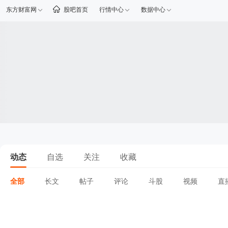
东方财富网
股吧首页
行情中心
数据中心
动态
自选
关注
收藏
全部
长文
帖子
评论
斗股
视频
直