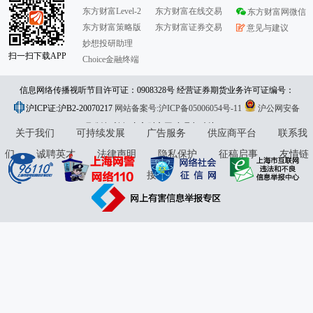
东方财富Level-2
东方财富在线交易
东方财富网微信
东方财富策略版
东方财富证券交易
意见与建议
妙想投研助理
扫一扫下载APP
Choice金融终端
信息网络传播视听节目许可证：0908328号 经营证券期货业务许可证编号：
沪ICP证:沪B2-20070217
913101046312860336 违法和不良信息举报:021-61278686 举报邮箱：
网站备案号:沪ICP备05006054号-11
沪公网安备
31010402000120号
版权所有:东方财富网
jubao@eastmoney.com
意见与建议:4000300059/952500
关于我们
可持续发展
广告服务
供应商平台
联系我
们
诚聘英才
法律声明
隐私保护
征稿启事
友情链
接