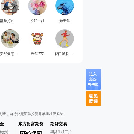
乱拳打si老师傅
投妖一姐
游天隼
安然天意欣然天赐
禾呈777
智曰谈股论金
判断，自行决定证券投资并承担相应风险。
金
东方财富期货
期货交易
期货手机开户
网微博