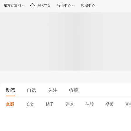
东方财富网
股吧首页
行情中心
数据中心
动态
自选
关注
收藏
全部
长文
帖子
评论
斗股
视频
直