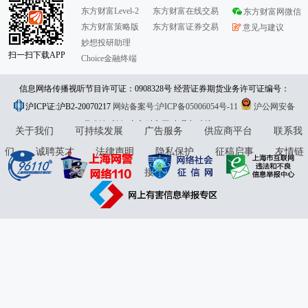
东方财富Level-2
东方财富在线交易
东方财富网微信
东方财富策略版
东方财富证券交易
意见与建议
妙想投研助理
扫一扫下载APP
Choice金融终端
信息网络传播视听节目许可证：0908328号 经营证券期货业务许可证编号：
沪ICP证:沪B2-20070217
913101046312860336 违法和不良信息举报:021-61278686 举报邮箱：
网站备案号:沪ICP备05006054号-11
沪公网安备
31010402000120号
版权所有:东方财富网
jubao@eastmoney.com
意见与建议:4000300059/952500
关于我们
可持续发展
广告服务
供应商平台
联系我
们
诚聘英才
法律声明
隐私保护
征稿启事
友情链
接