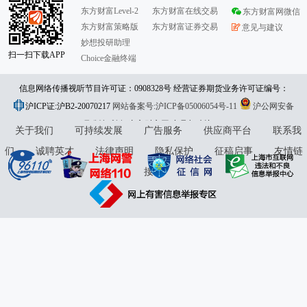
东方财富Level-2
东方财富在线交易
东方财富网微信
东方财富策略版
东方财富证券交易
意见与建议
妙想投研助理
扫一扫下载APP
Choice金融终端
信息网络传播视听节目许可证：0908328号 经营证券期货业务许可证编号：
沪ICP证:沪B2-20070217
913101046312860336 违法和不良信息举报:021-61278686 举报邮箱：
网站备案号:沪ICP备05006054号-11
沪公网安备
31010402000120号
版权所有:东方财富网
jubao@eastmoney.com
意见与建议:4000300059/952500
关于我们
可持续发展
广告服务
供应商平台
联系我
们
诚聘英才
法律声明
隐私保护
征稿启事
友情链
接