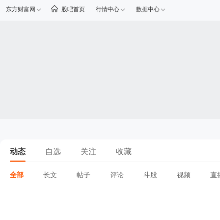
东方财富网
股吧首页
行情中心
数据中心
动态
自选
关注
收藏
全部
长文
帖子
评论
斗股
视频
直