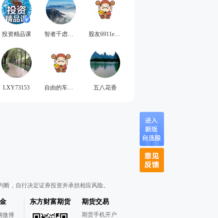
投资精品课
智者千虑必有一得
股友6911eG0880
LXY73153
自由的车芸菲
五八花香
判断，自行决定证券投资并承担相应风险。
金
东方财富期货
期货交易
期货手机开户
网微博