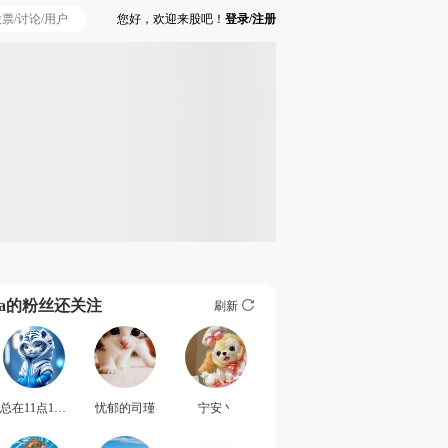
您好，欢迎来股吧！
登录/注册
Ta的粉丝还关注
刷新
总在11点11分
忧郁的司瑾
宁安丶