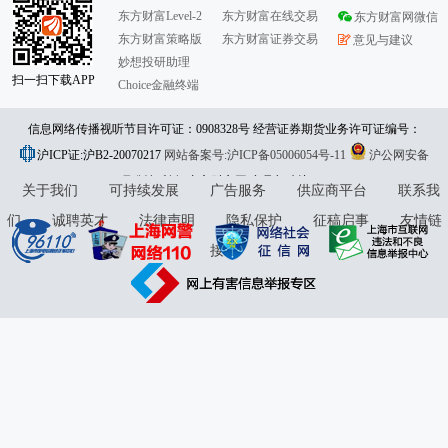
东方财富Level-2
东方财富在线交易
东方财富网微信
东方财富策略版
东方财富证券交易
意见与建议
妙想投研助理
扫一扫下载APP
Choice金融终端
信息网络传播视听节目许可证：0908328号 经营证券期货业务许可证编号：
沪ICP证:沪B2-20070217
913101046312860336 违法和不良信息举报:021-61278686 举报邮箱：
网站备案号:沪ICP备05006054号-11
沪公网安备
31010402000120号
版权所有:东方财富网
jubao@eastmoney.com
意见与建议:4000300059/952500
关于我们
可持续发展
广告服务
供应商平台
联系我
们
诚聘英才
法律声明
隐私保护
征稿启事
友情链
接