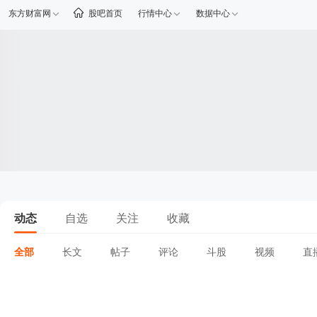
东方财富网
股吧首页
行情中心
数据中心
动态
自选
关注
收藏
全部
长文
帖子
评论
斗股
视频
直