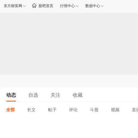
东方财富网
股吧首页
行情中心
数据中心
动态
自选
关注
收藏
全部
长文
帖子
评论
斗股
视频
直