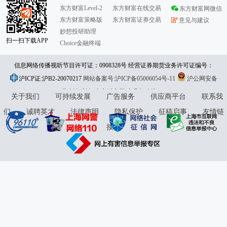
东方财富Level-2
东方财富在线交易
东方财富网微信
东方财富策略版
东方财富证券交易
意见与建议
妙想投研助理
扫一扫下载APP
Choice金融终端
信息网络传播视听节目许可证：0908328号 经营证券期货业务许可证编号：
沪ICP证:沪B2-20070217
913101046312860336 违法和不良信息举报:021-61278686 举报邮箱：
网站备案号:沪ICP备05006054号-11
沪公网安备
31010402000120号
版权所有:东方财富网
jubao@eastmoney.com
意见与建议:4000300059/952500
关于我们
可持续发展
广告服务
供应商平台
联系我
们
诚聘英才
法律声明
隐私保护
征稿启事
友情链
接