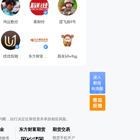
鸿运数控
看财经
霞飞路8号
优优投顾
东方财富证券
股友k8w8qg
判断，自行决定证券投资并承担相应风险。
金
东方财富期货
期货交易
期货手机开户
网微博