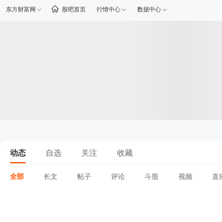
东方财富网
股吧首页
行情中心
数据中心
动态
自选
关注
收藏
全部
长文
帖子
评论
斗股
视频
直