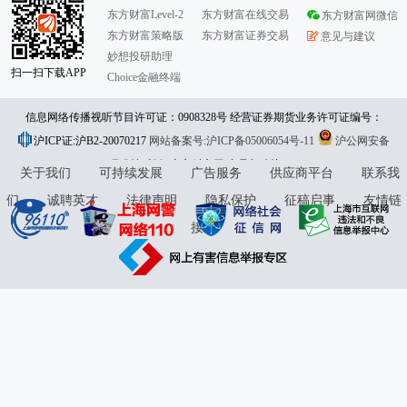
东方财富Level-2
东方财富在线交易
东方财富网微信
东方财富策略版
东方财富证券交易
意见与建议
妙想投研助理
扫一扫下载APP
Choice金融终端
信息网络传播视听节目许可证：0908328号 经营证券期货业务许可证编号：
沪ICP证:沪B2-20070217
913101046312860336 违法和不良信息举报:021-61278686 举报邮箱：
网站备案号:沪ICP备05006054号-11
沪公网安备
31010402000120号
版权所有:东方财富网
jubao@eastmoney.com
意见与建议:4000300059/952500
关于我们
可持续发展
广告服务
供应商平台
联系我
们
诚聘英才
法律声明
隐私保护
征稿启事
友情链
接