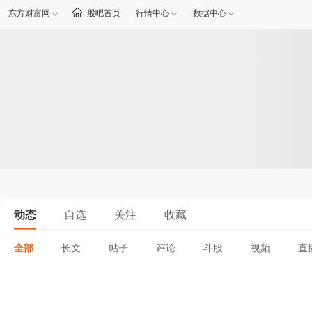
东方财富网
股吧首页
行情中心
数据中心
动态
自选
关注
收藏
全部
长文
帖子
评论
斗股
视频
直