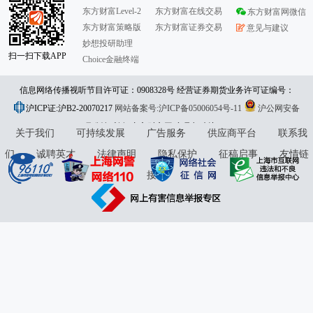
东方财富Level-2
东方财富在线交易
东方财富网微信
东方财富策略版
东方财富证券交易
意见与建议
妙想投研助理
扫一扫下载APP
Choice金融终端
信息网络传播视听节目许可证：0908328号 经营证券期货业务许可证编号：
沪ICP证:沪B2-20070217
913101046312860336 违法和不良信息举报:021-61278686 举报邮箱：
网站备案号:沪ICP备05006054号-11
沪公网安备
31010402000120号
版权所有:东方财富网
jubao@eastmoney.com
意见与建议:4000300059/952500
关于我们
可持续发展
广告服务
供应商平台
联系我
们
诚聘英才
法律声明
隐私保护
征稿启事
友情链
接