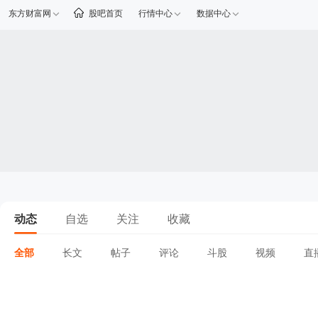
东方财富网
股吧首页
行情中心
数据中心
动态
自选
关注
收藏
全部
长文
帖子
评论
斗股
视频
直