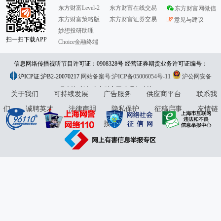
东方财富Level-2
东方财富在线交易
东方财富网微信
东方财富策略版
东方财富证券交易
意见与建议
妙想投研助理
扫一扫下载APP
Choice金融终端
信息网络传播视听节目许可证：0908328号 经营证券期货业务许可证编号：
沪ICP证:沪B2-20070217
913101046312860336 违法和不良信息举报:021-61278686 举报邮箱：
网站备案号:沪ICP备05006054号-11
沪公网安备
31010402000120号
版权所有:东方财富网
jubao@eastmoney.com
意见与建议:4000300059/952500
关于我们
可持续发展
广告服务
供应商平台
联系我
们
诚聘英才
法律声明
隐私保护
征稿启事
友情链
接