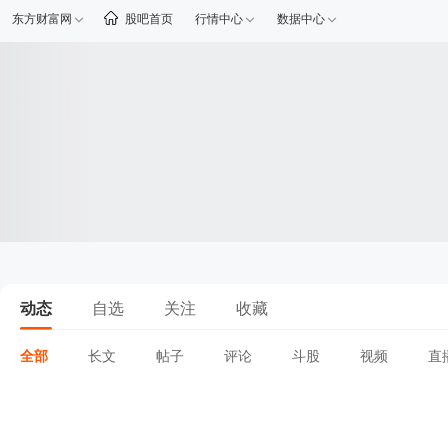
东方财富网
股吧首页
行情中心
数据中心
动态
自选
关注
收藏
全部
长文
帖子
评论
斗股
视频
直