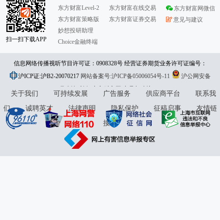
东方财富Level-2
东方财富在线交易
东方财富网微信
东方财富策略版
东方财富证券交易
意见与建议
妙想投研助理
扫一扫下载APP
Choice金融终端
信息网络传播视听节目许可证：0908328号 经营证券期货业务许可证编号：
沪ICP证:沪B2-20070217
913101046312860336 违法和不良信息举报:021-61278686 举报邮箱：
网站备案号:沪ICP备05006054号-11
沪公网安备
31010402000120号
版权所有:东方财富网
jubao@eastmoney.com
意见与建议:4000300059/952500
关于我们
可持续发展
广告服务
供应商平台
联系我
们
诚聘英才
法律声明
隐私保护
征稿启事
友情链
接