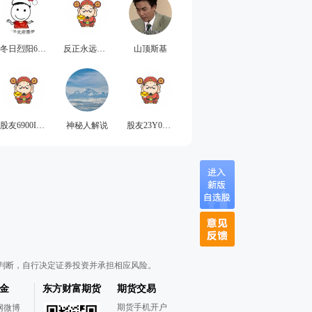
冬日烈阳6706
反正永远不亏
山顶斯基
股友6900I29o31
神秘人解说
股友23Y079a280
判断，自行决定证券投资并承担相应风险。
金
东方财富期货
期货交易
期货手机开户
网微博