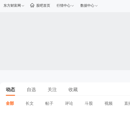
东方财富网
股吧首页
行情中心
数据中心
动态
自选
关注
收藏
全部
长文
帖子
评论
斗股
视频
直