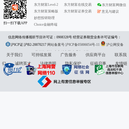
东方财富Level-2
东方财富在线交易
东方财富网微信
东方财富策略版
东方财富证券交易
意见与建议
妙想投研助理
扫一扫下载APP
Choice金融终端
信息网络传播视听节目许可证：0908328号 经营证券期货业务许可证编号：
沪ICP证:沪B2-20070217
913101046312860336 违法和不良信息举报:021-61278686 举报邮箱：
网站备案号:沪ICP备05006054号-11
沪公网安备
31010402000120号
版权所有:东方财富网
jubao@eastmoney.com
意见与建议:4000300059/952500
关于我们
可持续发展
广告服务
供应商平台
联系我
们
诚聘英才
法律声明
隐私保护
征稿启事
友情链
接