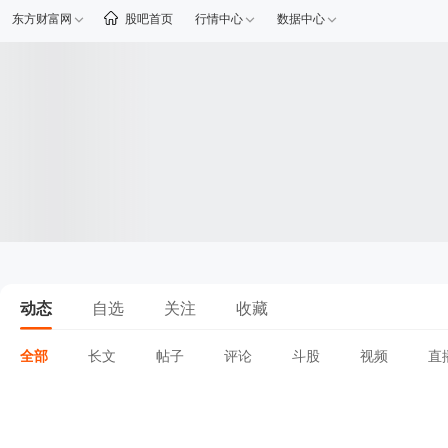
东方财富网
股吧首页
行情中心
数据中心
动态
自选
关注
收藏
全部
长文
帖子
评论
斗股
视频
直