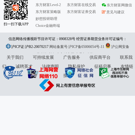
东方财富Level-2
东方财富在线交易
东方财富网微信
东方财富策略版
东方财富证券交易
意见与建议
妙想投研助理
扫一扫下载APP
Choice金融终端
信息网络传播视听节目许可证：0908328号 经营证券期货业务许可证编号：
沪ICP证:沪B2-20070217
913101046312860336 违法和不良信息举报:021-61278686 举报邮箱：
网站备案号:沪ICP备05006054号-11
沪公网安备
31010402000120号
版权所有:东方财富网
jubao@eastmoney.com
意见与建议:4000300059/952500
关于我们
可持续发展
广告服务
供应商平台
联系我
们
诚聘英才
法律声明
隐私保护
征稿启事
友情链
接