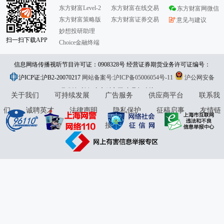
东方财富Level-2
东方财富在线交易
东方财富网微信
东方财富策略版
东方财富证券交易
意见与建议
妙想投研助理
扫一扫下载APP
Choice金融终端
信息网络传播视听节目许可证：0908328号 经营证券期货业务许可证编号：
沪ICP证:沪B2-20070217
913101046312860336 违法和不良信息举报:021-61278686 举报邮箱：
网站备案号:沪ICP备05006054号-11
沪公网安备
31010402000120号
版权所有:东方财富网
jubao@eastmoney.com
意见与建议:4000300059/952500
关于我们
可持续发展
广告服务
供应商平台
联系我
们
诚聘英才
法律声明
隐私保护
征稿启事
友情链
接