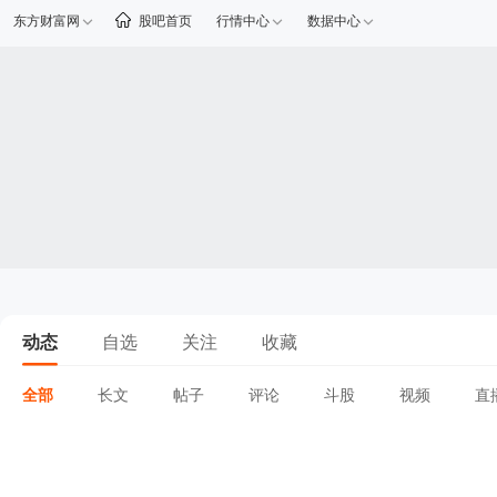
东方财富网
股吧首页
行情中心
数据中心
动态
自选
关注
收藏
全部
长文
帖子
评论
斗股
视频
直