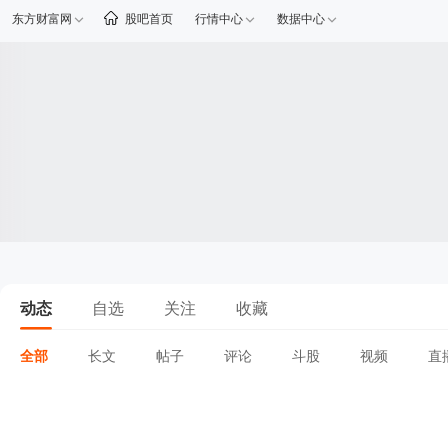
东方财富网
股吧首页
行情中心
数据中心
动态
自选
关注
收藏
全部
长文
帖子
评论
斗股
视频
直