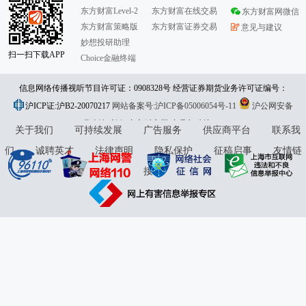
东方财富Level-2
东方财富在线交易
东方财富网微信
东方财富策略版
东方财富证券交易
意见与建议
妙想投研助理
扫一扫下载APP
Choice金融终端
信息网络传播视听节目许可证：0908328号 经营证券期货业务许可证编号：
沪ICP证:沪B2-20070217
913101046312860336 违法和不良信息举报:021-61278686 举报邮箱：
网站备案号:沪ICP备05006054号-11
沪公网安备
31010402000120号
版权所有:东方财富网
jubao@eastmoney.com
意见与建议:4000300059/952500
关于我们
可持续发展
广告服务
供应商平台
联系我
们
诚聘英才
法律声明
隐私保护
征稿启事
友情链
接