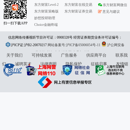
东方财富Level-2
东方财富在线交易
东方财富网微信
东方财富策略版
东方财富证券交易
意见与建议
妙想投研助理
扫一扫下载APP
Choice金融终端
信息网络传播视听节目许可证：0908328号 经营证券期货业务许可证编号：
沪ICP证:沪B2-20070217
913101046312860336 违法和不良信息举报:021-61278686 举报邮箱：
网站备案号:沪ICP备05006054号-11
沪公网安备
31010402000120号
版权所有:东方财富网
jubao@eastmoney.com
意见与建议:4000300059/952500
关于我们
可持续发展
广告服务
供应商平台
联系我
们
诚聘英才
法律声明
隐私保护
征稿启事
友情链
接