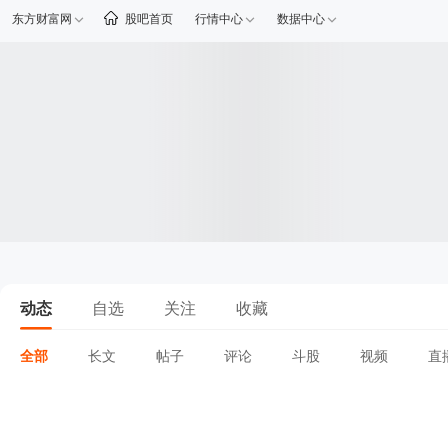
东方财富网
股吧首页
行情中心
数据中心
动态
自选
关注
收藏
全部
长文
帖子
评论
斗股
视频
直