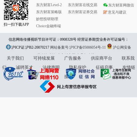
东方财富Level-2
东方财富在线交易
东方财富网微信
东方财富策略版
东方财富证券交易
意见与建议
妙想投研助理
扫一扫下载APP
Choice金融终端
信息网络传播视听节目许可证：0908328号 经营证券期货业务许可证编号：
沪ICP证:沪B2-20070217
913101046312860336 违法和不良信息举报:021-61278686 举报邮箱：
网站备案号:沪ICP备05006054号-11
沪公网安备
31010402000120号
版权所有:东方财富网
jubao@eastmoney.com
意见与建议:4000300059/952500
关于我们
可持续发展
广告服务
供应商平台
联系我
们
诚聘英才
法律声明
隐私保护
征稿启事
友情链
接