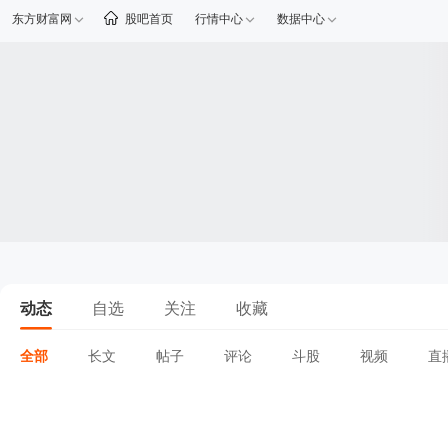
东方财富网
股吧首页
行情中心
数据中心
动态
自选
关注
收藏
全部
长文
帖子
评论
斗股
视频
直