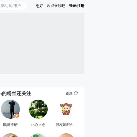
您好，欢迎来股吧！
登录/注册
Ta的粉丝还关注
刷新
鹏哥投研
止心止念
股友06P039Z731