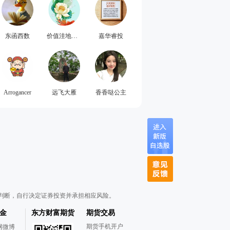
东函西数
价值洼地工程师
嘉华睿投
Arrogancer
远飞大雁
香香哒公主
判断，自行决定证券投资并承担相应风险。
金
东方财富期货
期货交易
期货手机开户
网微博